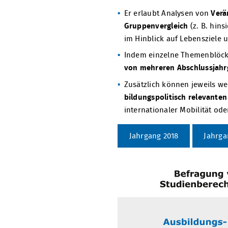
Er erlaubt Analysen von
Verä
Gruppenvergleich
(z. B. hin
im Hinblick auf Lebensziele 
Indem einzelne Themenblöcke
von mehreren Abschlussjah
Zusätzlich können jeweils w
bildungspolitisch relevante
internationaler Mobilität o
Jahrgang 2018
Jahrga