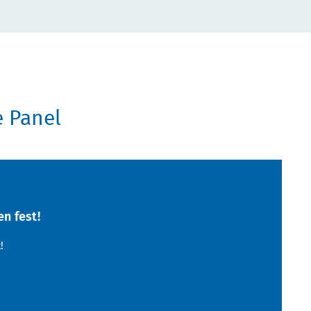
e Panel
n fest!
!