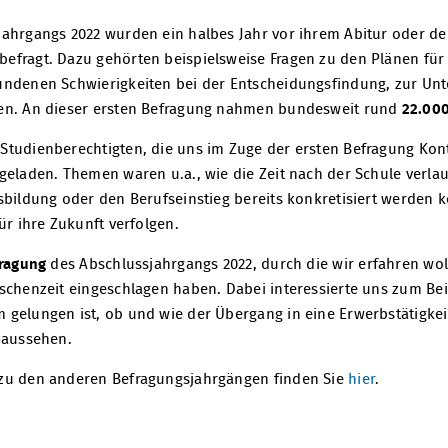
ahrgangs 2022 wurden ein halbes Jahr vor ihrem Abitur oder der
efragt. Dazu gehörten beispielsweise Fragen zu den Plänen für
undenen Schwierigkeiten bei der Entscheidungsfindung, zur Unt
len. An dieser ersten Befragung nahmen bundesweit rund
22.000
Studienberechtigten, die uns im Zuge der ersten Befragung Ko
geladen. Themen waren u.a., wie die Zeit nach der Schule verlauf
usbildung oder den Berufseinstieg bereits konkretisiert werden
ür ihre Zukunft verfolgen.
fragung
des Abschlussjahrgangs 2022, durch die wir erfahren wol
schenzeit eingeschlagen haben. Dabei interessierte uns zum Beisp
gelungen ist, ob und wie der Übergang in eine Erwerbstätigkeit
 aussehen.
 zu den anderen Befragungsjahrgängen finden Sie
hier
.