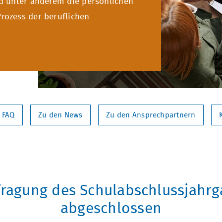
d unter anderem die persönlichen
ozess der beruflichen
 FAQ
Zu den News
Zu den Ansprechpartnern
fragung des Schulabschlussjahr
abgeschlossen