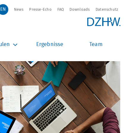
News
Presse-Echo
FAQ
Downloads
Datenschutz
ulen
Ergebnisse
Team