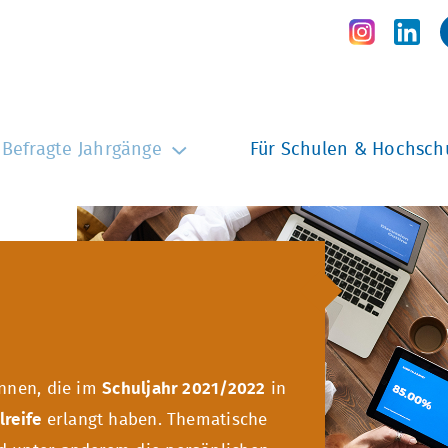
Befragte Jahrgänge
Für Schulen & Hochsch
innen, die im
Schuljahr 2021/2022
in
lreife
erlangt haben. Thematische