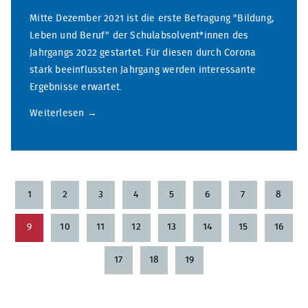
Mitte Dezember 2021 ist die erste Befragung "Bildung,
Leben und Beruf" der Schulabsolvent*innen des
Jahrgangs 2022 gestartet. Für diesen durch Corona
stark beeinflussten Jahrgang werden interessante
Ergebnisse erwartet.
Weiterlesen
1
2
3
4
5
6
7
8
9
10
11
12
13
14
15
16
17
18
19